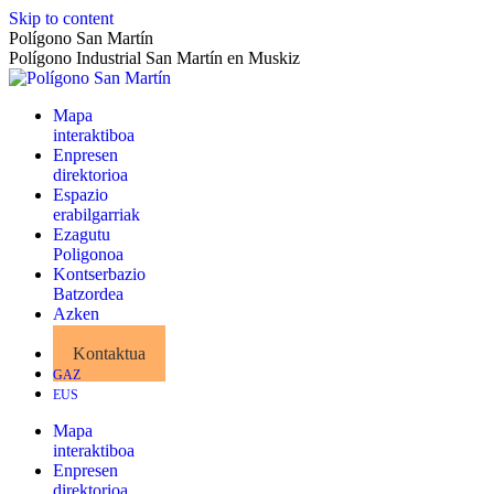
Skip to content
Polígono San Martín
Polígono Industrial San Martín en Muskiz
Mapa
interaktiboa
Enpresen
direktorioa
Espazio
erabilgarriak
Ezagutu
Poligonoa
Kontserbazio
Batzordea
Azken
albisteak
Kontaktua
GAZ
EUS
Mapa
interaktiboa
Enpresen
direktorioa