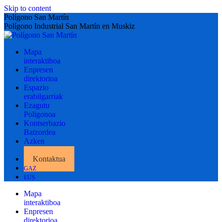
Skip to content
Polígono San Martín
Polígono Industrial San Martín en Muskiz
Mapa
interaktiboa
Enpresen
direktorioa
Espazio
erabilgarriak
Ezagutu
Poligonoa
Kontserbazio
Batzordea
Azken
albisteak
Kontaktua
GAZ
EUS
Mapa
interaktiboa
Enpresen
direktorioa