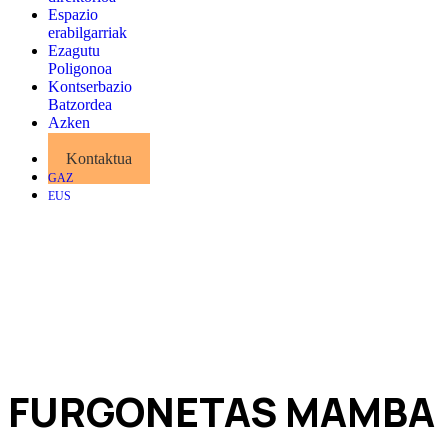
Espazio
erabilgarriak
Ezagutu
Poligonoa
Kontserbazio
Batzordea
Azken
albisteak
Kontaktua
GAZ
EUS
FURGONETAS MAMBA