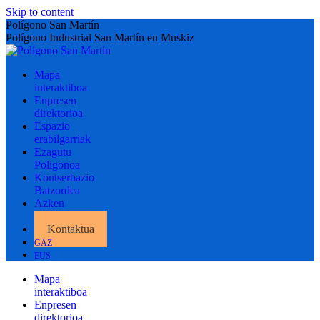
Skip to content
Polígono San Martín
Polígono Industrial San Martín en Muskiz
Mapa
interaktiboa
Enpresen
direktorioa
Espazio
erabilgarriak
Ezagutu
Poligonoa
Kontserbazio
Batzordea
Azken
albisteak
Kontaktua
GAZ
EUS
Mapa
interaktiboa
Enpresen
direktorioa