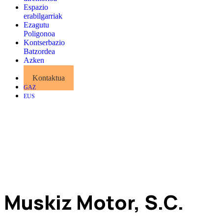
Espazio
erabilgarriak
Ezagutu
Poligonoa
Kontserbazio
Batzordea
Azken
albisteak
Kontaktua
GAZ
EUS
Muskiz Motor, S.C.