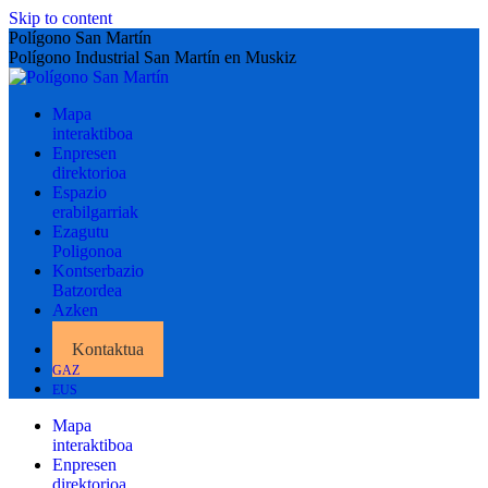
Skip to content
Polígono San Martín
Polígono Industrial San Martín en Muskiz
Mapa
interaktiboa
Enpresen
direktorioa
Espazio
erabilgarriak
Ezagutu
Poligonoa
Kontserbazio
Batzordea
Azken
albisteak
Kontaktua
GAZ
EUS
Mapa
interaktiboa
Enpresen
direktorioa