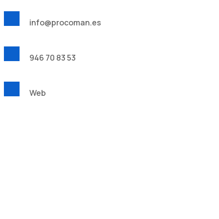
info@procoman.es
946 70 83 53
Web