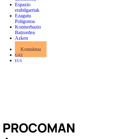
Espazio
erabilgarriak
Ezagutu
Poligonoa
Kontserbazio
Batzordea
Azken
albisteak
Kontaktua
GAZ
EUS
PROCOMAN