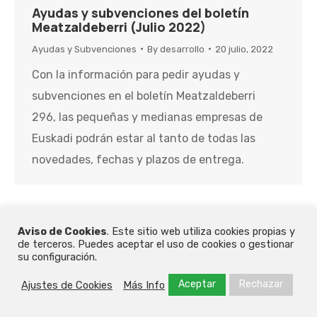
Ayudas y subvenciones del boletín
Meatzaldeberri (Julio 2022)
Ayudas y Subvenciones
By
desarrollo
20 julio, 2022
Con la información para pedir ayudas y
subvenciones en el boletín Meatzaldeberri
296, las pequeñas y medianas empresas de
Euskadi podrán estar al tanto de todas las
novedades, fechas y plazos de entrega.
Aviso de Cookies
. Este sitio web utiliza cookies propias y
©2026 - Polígono San Martín | Todos los derechos reservados |
de terceros. Puedes aceptar el uso de cookies o gestionar
su configuración.
Diseñado por
Frikitek
|
Política de Privacidad, Política de Cookies y
Aviso Legal
Aceptar
Rechazar
Ajustes de Cookies
Más Info